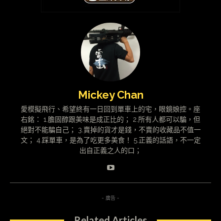
Mickey Chan
愛模擬飛行、希望終有一日回到單車上的宅，眼鏡娘控。座
右銘： 1.膽固醇跟美味是成正比的； 2.所有人都可以騙，但
絕對不能騙自己； 3.賣掉的貨才是錢，不賣的收藏品不值一
文； 4.踩單車，是為了吃更多美食！ 5.正義的話語，不一定
出自正義之人的口；
- 廣告 -
Related Articles