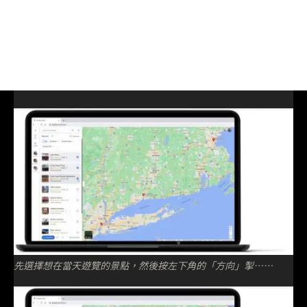
先選擇想在當天遊覽的景點，然後按左下角的「方向」掣⋯⋯