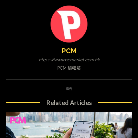
PCM
https://www.pcmarket.com.hk
PCM 編輯部
- 廣告 -
Related Articles