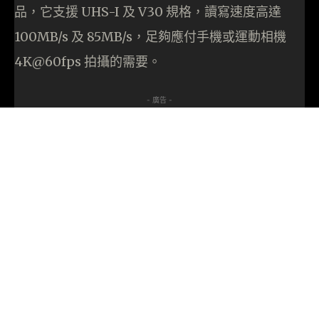
品，它支援 UHS-I 及 V30 規格，讀寫速度高達
100MB/s 及 85MB/s，足夠應付手機或運動相機
4K@60fps 拍攝的需要。
- 廣告 -