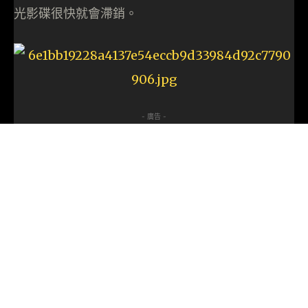
光影碟很快就會滯銷。
- 廣告 -