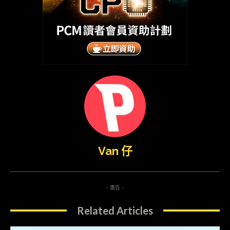
Van 仔
- 廣告 -
Related Articles