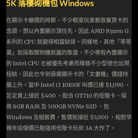
5K 落樓砌機包 Windows
在顯示卡癲價的時節，不少輕度玩家都放棄買卡的
念頭，想以內置顯示頂住先，因此 AMD Ryzen G
系列的 CPU 就變得相當缺貨。同樣地，其他「等等
黨」就採取開到機就贏的態度，不少帶有內置顯示
的 Intel CPU 也被優先考慮而導致不少型號也出現
短缺，因此也令到毋需顯示卡的「文書機」價錢持
續上升。當中 Intel i3 10100F 叫價已達 $1,090 ，
足足貴上接近 $400 ，配合 GT710 的低階卡，採
用 8GB RAM 及 500GB NVMe SSD ，包
Windows 及組裝費，售價就接近 $5,000 ，相對早
幾年這個價已勉強用低階卡玩到 3A 大作了。