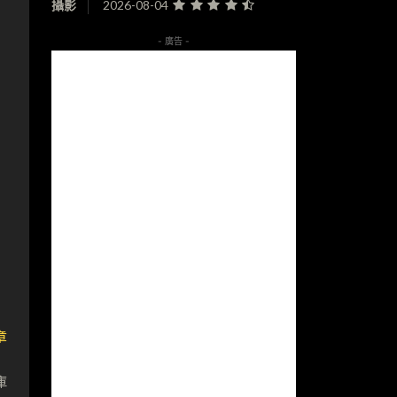
攝影
2026-08-04
用
- 廣告 -
，
章
」
庫