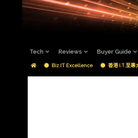
Tech
Reviews
Buyer Guide
Biz.IT Excellence
香港 I.T.至