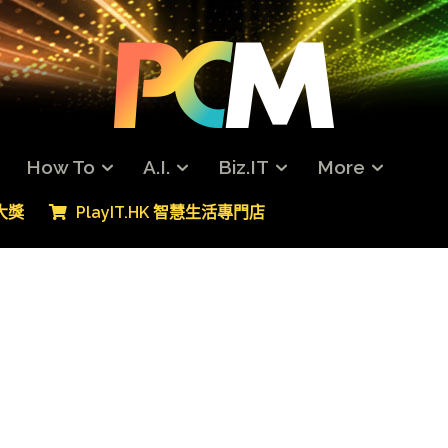
How To
A.I.
Biz.IT
More
專大獎
PlayIT.HK 智慧生活專門店