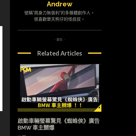
Andrew
號稱"周身刀無張利"的多媒體創作人。
很喜歡樂天熊仔的怪叔叔。
- 廣告 -
Related Articles
啟動車輛螢幕驚見《蜘蛛俠》廣告
BMW 車主嬲爆