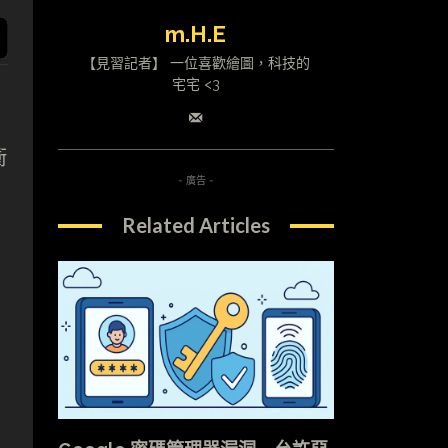
m.H.E
【見習記者】 一位喜歡繪圖，科技的
宅宅 <3
衝
- 廣告 -
Related Articles