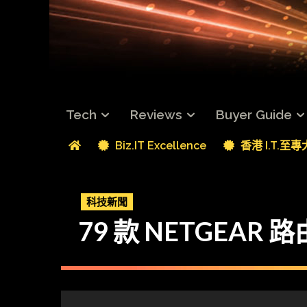
Tech
Reviews
Buyer Guide
Biz.IT Excellence
香港 I.T.至
科技新聞
79 款 NETGEAR