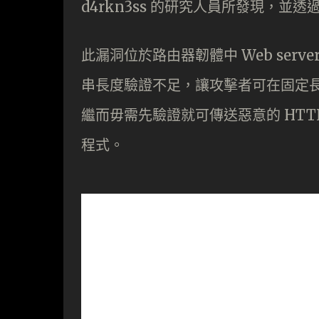
d4rkn3ss 的研究人員所發現，並透過
此漏洞位於路由器韌體中 Web serv
串長度驗證不足，讓攻擊者可在固定
繼而毋需先驗證就可傳送惡意的 HT
程式。