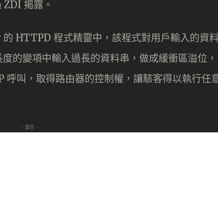
 ZDI 揭露。
er 的 HTTPD 程式精靈中，該程式對用戶輸入的資
長度的變項中輸入過長的資料串，做成緩衝區溢位，
TP 呼叫，取得路由器的控制權，讓駭客得以執行任
- 廣告 -