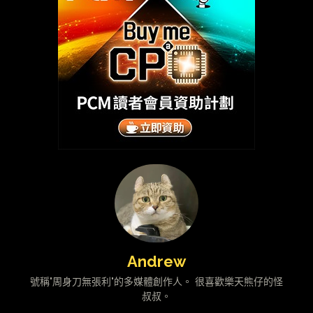
Andrew
號稱"周身刀無張利"的多媒體創作人。 很喜歡樂天熊仔的怪
叔叔。