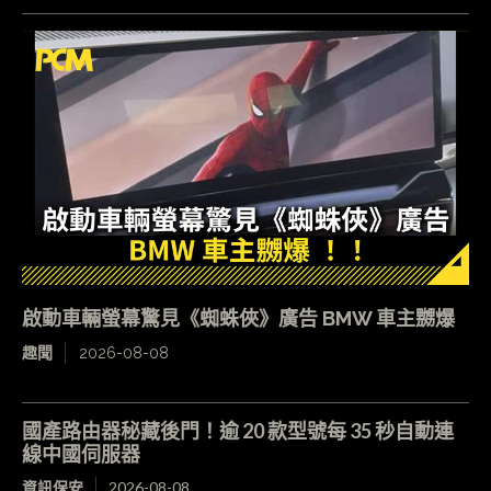
啟動車輛螢幕驚見《蜘蛛俠》廣告 BMW 車主嬲爆
趣聞
2026-08-08
國產路由器秘藏後門！逾 20 款型號每 35 秒自動連
線中國伺服器
資訊保安
2026-08-08