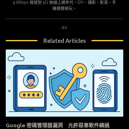
9.6Kbps 撥號到 5G 無線上網年代，DIY、攝影、影音、手
機樣樣啱玩。
- 廣告 -
Related Articles
Google 密碼管理器漏洞 允許惡意軟件繞過