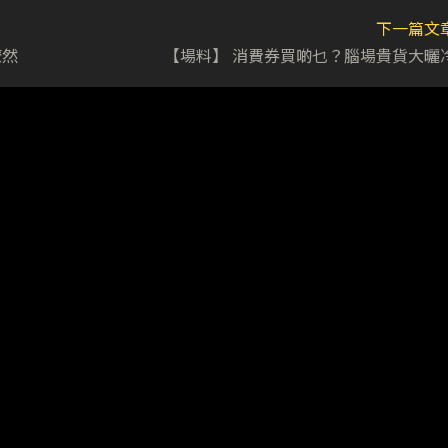
下一篇文
瞭然
【場料】 消費券買啲乜？腦場貴貨大曬