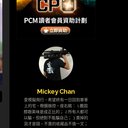
Mickey Chan
愛模擬飛行、希望終有一日回到單車
上的宅，眼鏡娘控。座右銘： 1.膽固
醇跟美味是成正比的； 2.所有人都可
以騙，但絕對不能騙自己； 3.賣掉的
貨才是錢，不賣的收藏品不值一文；