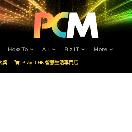
How To
A.I.
Biz.IT
More
專大獎
PlayIT.HK 智慧生活專門店