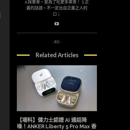
4.踩單車，是為了吃更多美食！ 5.正
義的話語，不一定出自正義之人的
籤
口；
- 廣告 -
Related Articles
【場料】健力士認證 AI 通話降
噪！ANKER Liberty 5 Pro Max 香