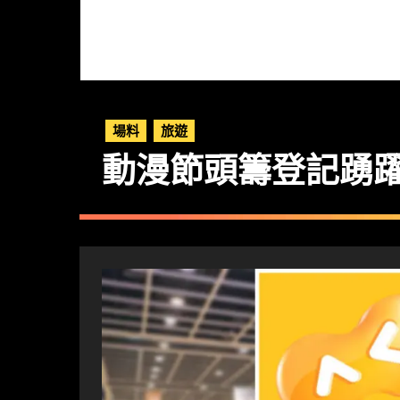
場料
旅遊
動漫節頭籌登記踴躍