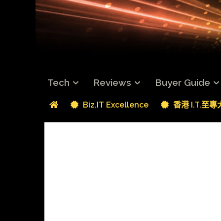
Tech
Reviews
Buyer Guide
Biz.IT Excellence
香港 I.T.至