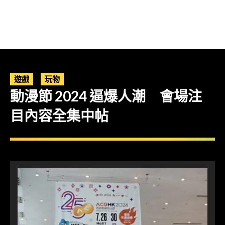
遊戲
玩物
動漫節 2024 逼爆人潮 會場注
目內容全集中帖