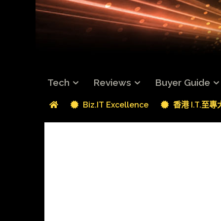
Tech
Reviews
Buyer Guide
Biz.IT Excellence
香港 I.T.至