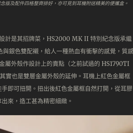
 II 特別紀念版及配件四格整齊排好，亦可見到耳機附送精美的便攜盒。
設計是其招牌菜，HS2000 MK II 特別紀念版承繼
緋紅色與銀色雙配襯，給人一種熱血有衝擊的感覺，質
層金屬外殼作設計上的賣點（之前試過的 HS1790TI
體設計其實也是雙層金屬外殼的延伸。耳機上紅色金屬框
徒手即可扭開。扭出後紅色金屬框自然打開，從耳膠
拿出來，造工甚為精密細緻。