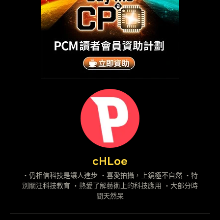
cHLoe
・仍相信科技是讓人進步 ・喜愛拍攝，上鏡極不自然 ・特
別關注科技教育 ・熱愛了解藝術上的科技應用 ・大部分時
間天然呆