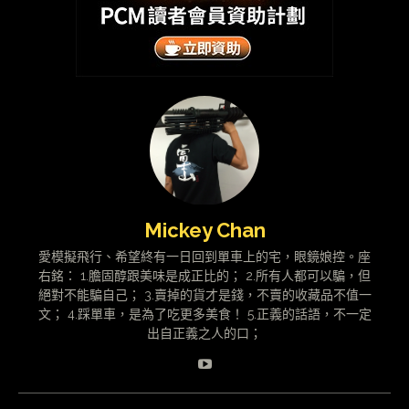
Mickey Chan
愛模擬飛行、希望終有一日回到單車上的宅，眼鏡娘控。座
右銘： 1.膽固醇跟美味是成正比的； 2.所有人都可以騙，但
絕對不能騙自己； 3.賣掉的貨才是錢，不賣的收藏品不值一
文； 4.踩單車，是為了吃更多美食！ 5.正義的話語，不一定
出自正義之人的口；