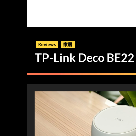
Reviews
家居
TP-Link Deco B