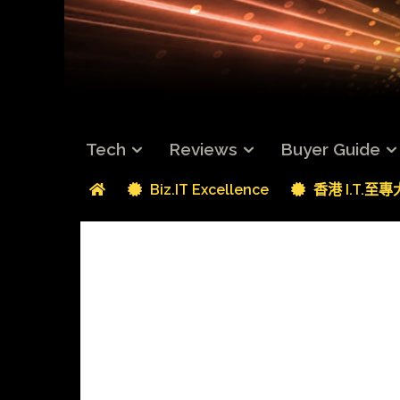
Tech
Reviews
Buyer Guide
Biz.IT Excellence
香港 I.T.至