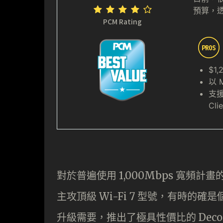
預算，透
PCM Rating
$1
以 
支援 
Clie
對於普遍使用 1,000Mbps 寬
主攻頂級 Wi-Fi 7 型號，有時的確
升級需要，推出了極具性價比的 Deco BE