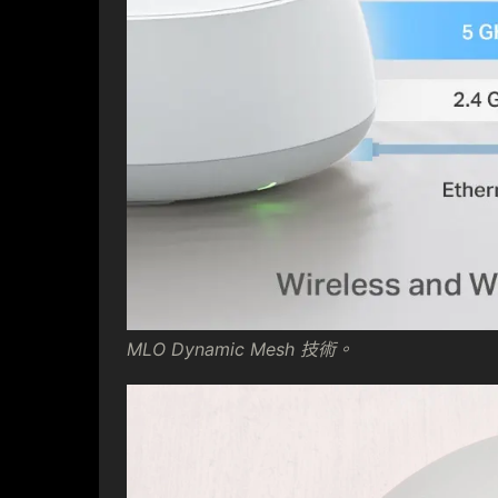
MLO Dynamic Mesh 技術。