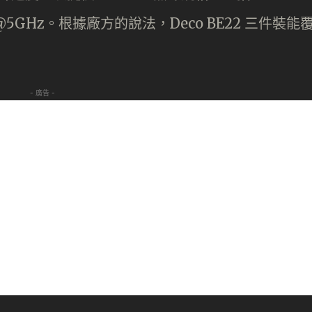
bps@5GHz。根據廠方的說法，Deco BE22 三件裝能
- 廣告 -