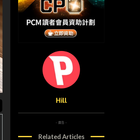
Hill
- 廣告 -
Related Articles