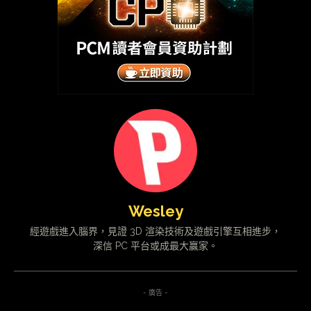
Wesley
經遊戲進入腦界，見證 3D 渲染技術及遊戲引擎互相進步，
深信 PC 平台或成最大贏家。
- 廣告 -