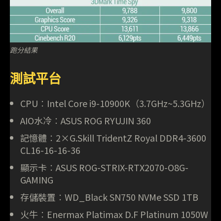
跑分結果
測試平台
CPU︰Intel Core i9-10900K（3.7GHz~5.3GHz）
AIO水冷︰ASUS ROG RYUJIN 360
記憶體︰2×G.Skill TridentZ Royal DDR4-3600
CL16-16-16-36
顯示卡︰ASUS ROG-STRIX-RTX2070-O8G-
GAMING
存儲裝置︰WD_Black SN750 NVMe SSD 1TB
火牛︰Enermax Platimax D.F Platinum 1050W