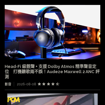
Head-Fi 級靚聲 + 支援 Dolby Atmos 精準聲音定
位 打機聽歌兩不誤！Audeze Maxwell 2 ANC 評
測
影音
2026-08-08