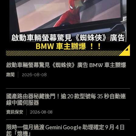
啟動車輛螢幕驚見《蜘蛛俠》廣告 BMW 車主嬲爆
趣聞
2026-08-08
國產路由器秘藏後門！逾 20 款型號每 35 秒自動連
線中國伺服器
資訊保安
2026-08-08
限時一個月過渡 Gemini Google 助理確定 9 月 4 日
起「熄機」