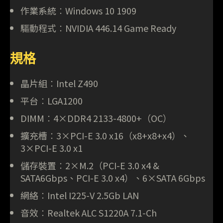
作業系統︰Windows 10 1909
驅動程式︰NVIDIA 446.14 Game Ready
規格
晶片組︰Intel Z490
平台︰LGA1200
DIMM︰4×DDR4 2133-4800+（OC）
擴充槽︰3×PCI-E 3.0 x16（x8+x8+x4）、
3×PCI-E 3.0 x1
儲存裝置︰2×M.2（PCI-E 3.0 x4 &
SATA6Gbps、PCI-E 3.0 x4）、6×SATA 6Gbps
網絡︰Intel I225-V 2.5Gb LAN
音效︰Realtek ALC S1220A 7.1-Ch