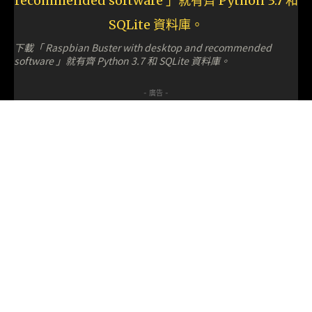
下載「 Raspbian Buster with desktop and recommended
software 」就有齊 Python 3.7 和 SQLite 資料庫。
- 廣告 -