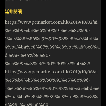
延伸閱讀
https://www.pcmarket.com.hk/2019/10/02/ai
%e5%b9%b3%e6%b0%91%e5%8c%96-
1%e5%88%86%e9%90%98%e8%a3%bd%e
4%ba%ba%e8%87%89%e8%be%a8%e8%a
d%98-%e4%b8%80-
%e5%99%a8%e6%9d%90%e7%af%87/
https://www.pcmarket.com.hk/2019/10/06/ai
%e5%b9%b3%e6%b0%91%e5%8c%96-
1%e5%88%86%e9%90%98%e8%a3%bd%e
4%ba%ba%e8%87%89%e8%be%a8%e8%a
d%98-%e4%b8%89-