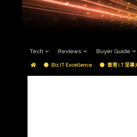
Tech
Reviews
Buyer Guide
Biz.IT Excellence
香港 I.T.至