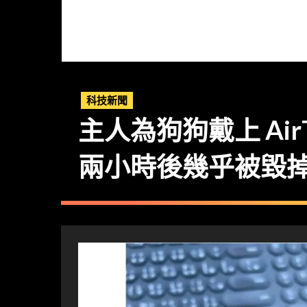
科技新聞
主人為狗狗戴上 AirT
兩小時後幾乎被毀