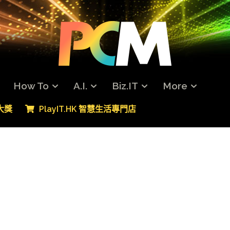
How To
A.I.
Biz.IT
More
專大獎
PlayIT.HK 智慧生活專門店