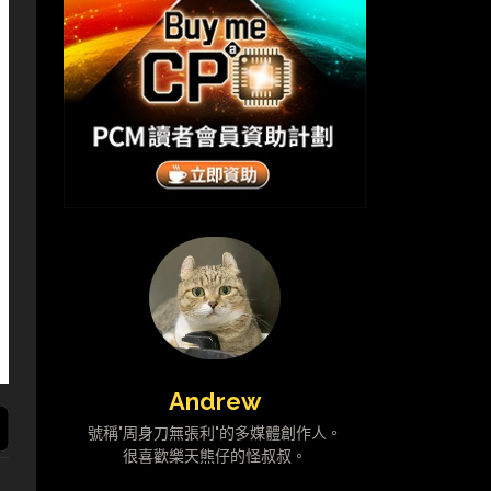
Andrew
號稱"周身刀無張利"的多媒體創作人。
很喜歡樂天熊仔的怪叔叔。