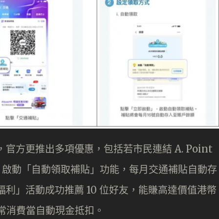
碼，官方更推出多項優惠，包括若市民連結 A. Point
oint；啟動「自動領取補貼」功能，每月交通補貼自動存
搭車福利」活動成功推薦 10 位好友，能賺高達價值港幣
t 可於日常消費當自動現金抵扣。