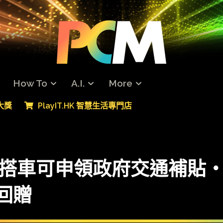
How To
A.I.
More
專大獎
PlayIT.HK 智慧生活專門店
 易乘碼搭車可申領政府交通補
 回贈