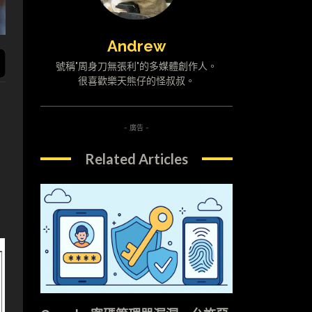
Andrew
號稱"周身刀無張利"的多媒體創作人。
很喜歡樂天熊仔的怪叔叔。
- 廣告 -
Related Articles