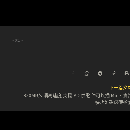
- 廣告 -
下一篇文
930MB/s 讀寫速度 支援 PD 供電 仲可以插 Mic・實
多功能磁吸硬盤