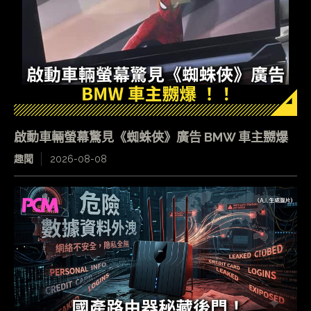
啟動車輛螢幕驚見《蜘蛛俠》廣告 BMW 車主嬲爆
趣聞
2026-08-08