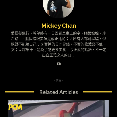
Mickey Chan
愛模擬飛行、希望終有一日回到單車上的宅，眼鏡娘控。座
右銘： 1.膽固醇跟美味是成正比的； 2.所有人都可以騙，但
絕對不能騙自己； 3.賣掉的貨才是錢，不賣的收藏品不值一
文； 4.踩單車，是為了吃更多美食！ 5.正義的話語，不一定
出自正義之人的口；
- 廣告 -
Related Articles