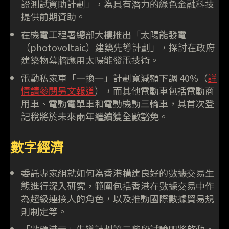
證測試資助計劃」，為具有潛力的綠色金融科技
提供前期資助。
在機電工程署總部大樓推出「太陽能發電
（photovoltaic）建築先導計劃」，探討在政府
建築物幕牆應用太陽能發電技術。
電動私家車「一換一」計劃寬減額下調 40%（
詳
情請參閱另文報道
），而其他電動車包括電動商
用車、電動電單車和電動機動三輪車，其首次登
記稅將於未來兩年繼續獲全數豁免。
數字經濟
委託專家組就如何為香港構建良好的數據交易生
態進行深入研究，範圍包括香港在數據交易中作
為超級連接人的角色，以及推動國際數據貿易規
則制定等。
「數碼港元」先導計劃第二階段試驗即將啓動，