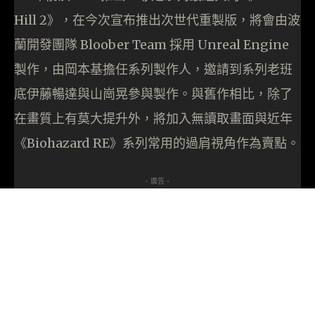
Hill 2》，在今次宣布推出次世代重製版，將會由波
蘭開發團隊 Bloober Team 採用 Unreal Engine
製作，由岡本基擔任系列製作人，邀請到系列老班
底伊藤暢達與山崗晃參與製作。與舊作相比，除了
在畫質上有莫大提升外，將加入無讀取畫面與近年
《Biohazard RE》系列常用的過肩視角作為賣點。
- 廣告 -