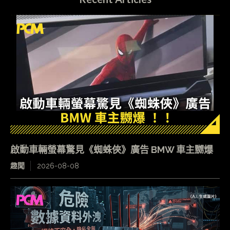
啟動車輛螢幕驚見《蜘蛛俠》廣告 BMW 車主嬲爆
趣聞
2026-08-08