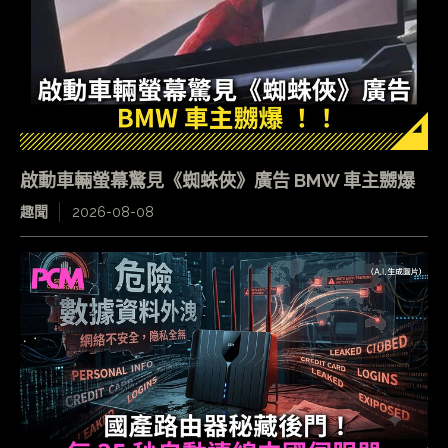
啟動車輛螢幕驚見《蜘蛛俠》廣告 BMW 車主嬲爆
趣聞
2026-08-08