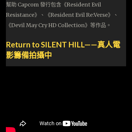
幫助 Capcom 發行包含《Resident Evil
Resistance》、《Resident Evil Re:Verse》、
《Devil May Cry HD Collection》等作品。
Return to SILENT HILL——真人電
影籌備拍攝中