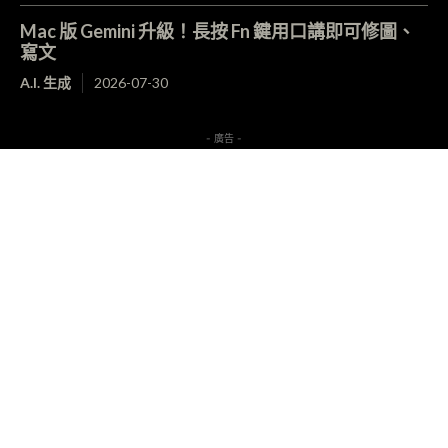
Mac 版 Gemini 升級！長按 Fn 鍵用口講即可修圖、
寫文
A.I. 生成
2026-07-30
- 廣告 -