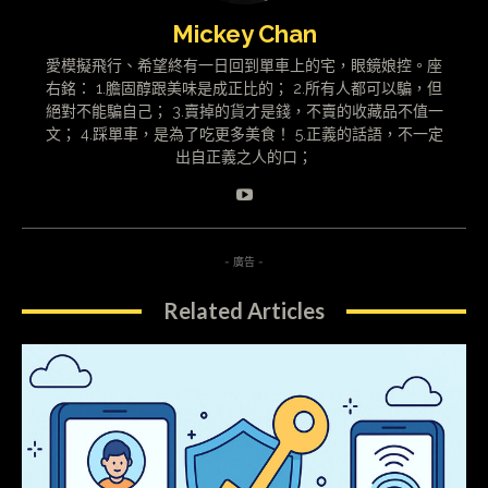
Mickey Chan
愛模擬飛行、希望終有一日回到單車上的宅，眼鏡娘控。座
右銘： 1.膽固醇跟美味是成正比的； 2.所有人都可以騙，但
絕對不能騙自己； 3.賣掉的貨才是錢，不賣的收藏品不值一
文； 4.踩單車，是為了吃更多美食！ 5.正義的話語，不一定
出自正義之人的口；
- 廣告 -
Related Articles