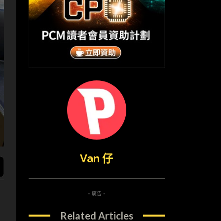
Van 仔
- 廣告 -
Related Articles