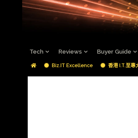
Tech
Reviews
Buyer Guide
Biz.IT Excellence
香港 I.T.至