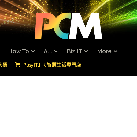
How To
A.I.
Biz.IT
More
專大獎
PlayIT.HK 智慧生活專門店