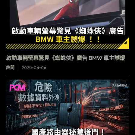
啟動車輛螢幕驚見《蜘蛛俠》廣告 BMW 車主嬲爆
趣聞
2026-08-08