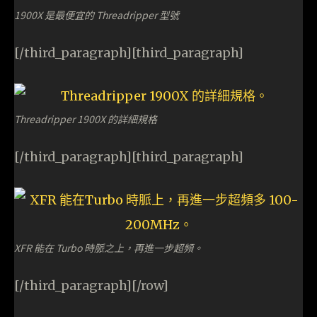
1900X 是最便宜的 Threadripper 型號
[/third_paragraph][third_paragraph]
Threadripper 1900X 的詳細規格
[/third_paragraph][third_paragraph]
XFR 能在 Turbo 時脈之上，再進一步超頻。
[/third_paragraph][/row]