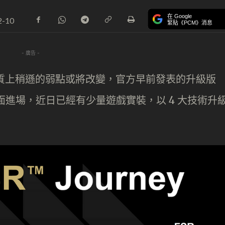
在 Google
2-10
緊貼《PCM》消息
- 廣告 -
SS 在畫質上稍遜的弱點或將改變，官方早前發表的升級版
6 年全面進場，近日已經有少量遊戲實裝，以 4 大技術升