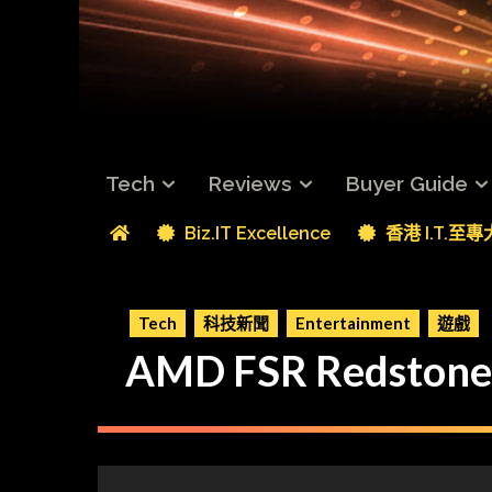
Tech
Reviews
Buyer Guide
Biz.IT Excellence
香港 I.T.至
Tech
科技新聞
Entertainment
遊戲
AMD FSR Reds