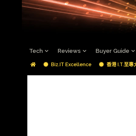
Tech
Reviews
Buyer Guide
Biz.IT Excellence
香港 I.T.至