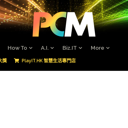
How To
A.I.
Biz.IT
More
專大獎
PlayIT.HK 智慧生活專門店