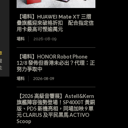
【場料】HUAWEI Mate XT 三摺
疊旗艦迎來破格折扣 配合指定信
用卡最高可慳逾萬元
場料
2026-08-09
章
【場料】HONOR Robot Phone
聲
12/8 發佈但香港未必出？代理：正
能
努力爭取中
場料
2026-08-09
【2026 高級音響展】Astell&Kern
旗艦陣容強勢登場！SP4000T 黃銅
版、PD5 新機亮相，同場加映 9 單
元 CLARUS 及平民黑馬 ACTIVO
Scoop