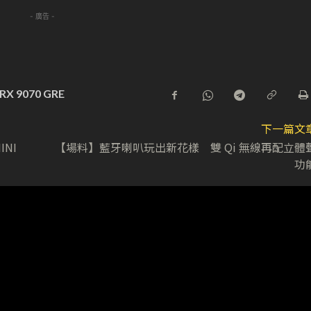
- 廣告 -
RX 9070 GRE
下一篇文
INI
【場料】藍牙喇叭玩出新花樣 雙 Qi 無線再配立體
功