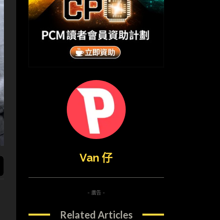
Van 仔
- 廣告 -
Related Articles