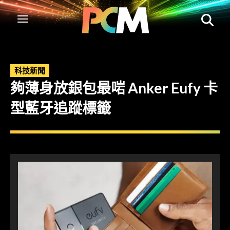
科技新聞
夠薄身放銀包最啱 Anker Eufy 卡
型藍牙追蹤標籤