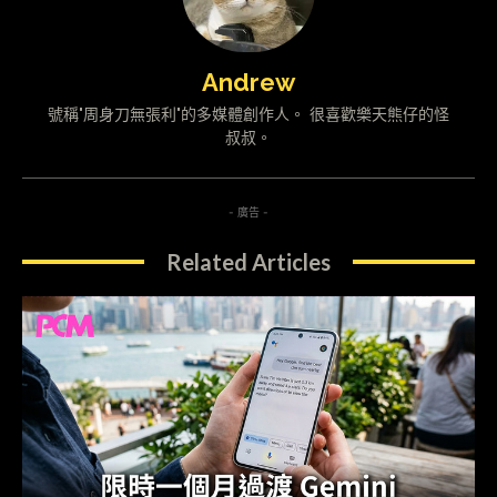
Andrew
號稱"周身刀無張利"的多媒體創作人。 很喜歡樂天熊仔的怪
叔叔。
- 廣告 -
Related Articles