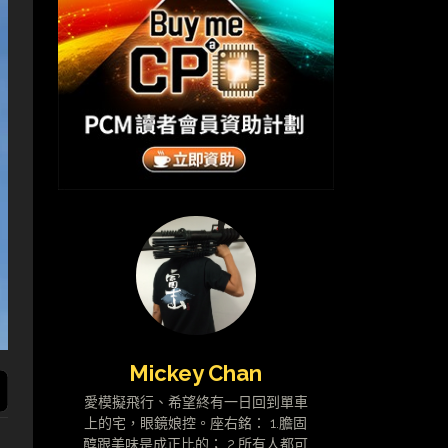
Mickey Chan
愛模擬飛行、希望終有一日回到單車
上的宅，眼鏡娘控。座右銘： 1.膽固
醇跟美味是成正比的； 2.所有人都可