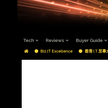
Tech
Reviews
Buyer Guide
Biz.IT Excellence
香港 I.T.至