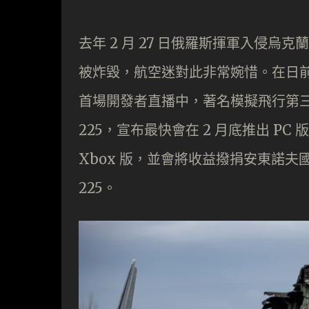
去年 2 月 27 日俄羅斯揮軍入侵烏克蘭
被炸毀，航空迷對此非常婉惜。在日前舉
首場開發者直播中，著名模擬飛行第三方開發
225，宣布最快會在 2 月底推出 PC 版
Xbox 版，並會將收益撥捐安東諾夫
225。