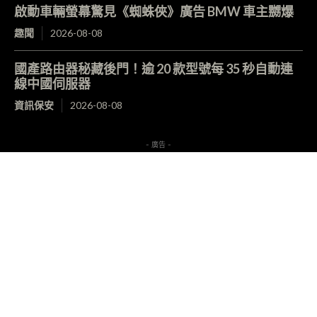
啟動車輛螢幕驚見《蜘蛛俠》廣告 BMW 車主嬲爆
趣聞
2026-08-08
國產路由器秘藏後門！逾 20 款型號每 35 秒自動連
線中國伺服器
資訊保安
2026-08-08
- 廣告 -