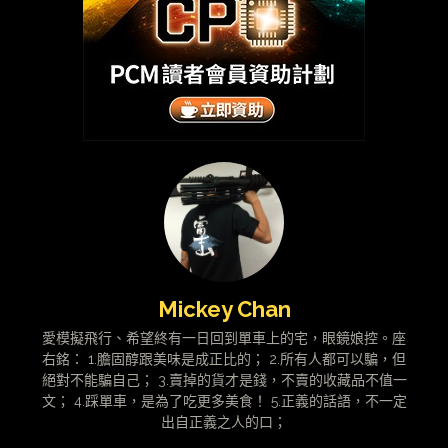
Mickey Chan
愛模擬飛行、希望終有一日回到單車上的宅，眼鏡娘控。座
右銘： 1.膽固醇跟美味是成正比的； 2.所有人都可以騙，但
絕對不能騙自己； 3.賣掉的貨才是錢，不賣的收藏品不值一
文； 4.踩單車，是為了吃更多美食！ 5.正義的話語，不一定
出自正義之人的口；