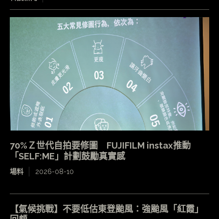
70%Ｚ世代自拍要修圖 FUJIFILM instax推動
「SELF:ME」計劃鼓勵真實感
場料
2026-08-10
【氣候挑戰】不要低估東登颱風：強颱風「紅霞」