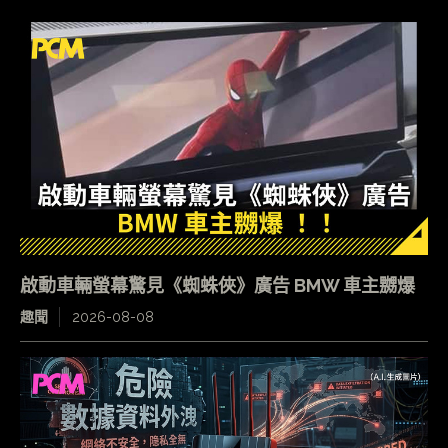
啟動車輛螢幕驚見《蜘蛛俠》廣告 BMW 車主嬲爆
趣聞
2026-08-08