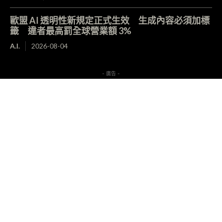
歐盟 AI 透明性新規定正式生效 生成內容必須加標
籤 違者最高罰全球營業額 3%
A.I.
2026-08-04
- 廣告 -