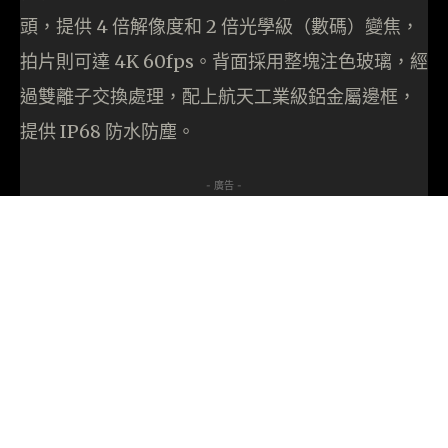
頭，提供 4 倍解像度和 2 倍光學級（數碼）變焦，
拍片則可達 4K 60fps。背面採用整塊注色玻璃，經
過雙離子交換處理，配上航天工業級鋁金屬邊框，
提供 IP68 防水防塵。
- 廣告 -