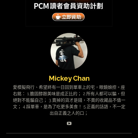
Mickey Chan
愛模擬飛行、希望終有一日回到單車上的宅，眼鏡娘控。座
右銘： 1.膽固醇跟美味是成正比的； 2.所有人都可以騙，但
絕對不能騙自己； 3.賣掉的貨才是錢，不賣的收藏品不值一
文； 4.踩單車，是為了吃更多美食！ 5.正義的話語，不一定
出自正義之人的口；