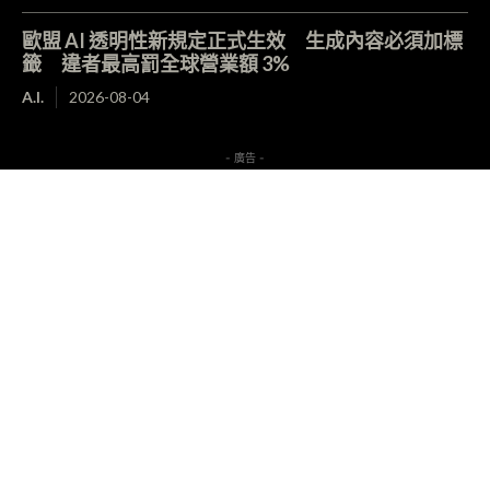
歐盟 AI 透明性新規定正式生效 生成內容必須加標
籤 違者最高罰全球營業額 3%
A.I.
2026-08-04
- 廣告 -