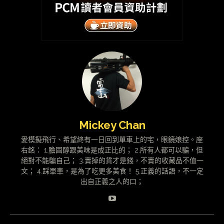
Mickey Chan
愛模擬飛行、希望終有一日回到單車上的宅，眼鏡娘控。座
右銘： 1.膽固醇跟美味是成正比的； 2.所有人都可以騙，但
絕對不能騙自己； 3.賣掉的貨才是錢，不賣的收藏品不值一
文； 4.踩單車，是為了吃更多美食！ 5.正義的話語，不一定
出自正義之人的口；