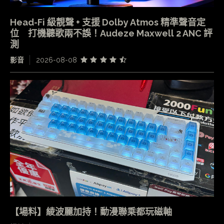
Head-Fi 級靚聲 + 支援 Dolby Atmos 精準聲音定
位 打機聽歌兩不誤！Audeze Maxwell 2 ANC 評
測
影音
2026-08-08
【場料】綾波麗加持！動漫聯乘都玩磁軸