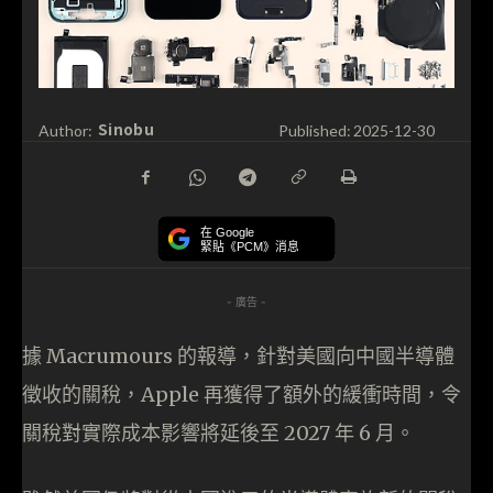
Sinobu
Author:
Published:
2025-12-30
在 Google
緊貼《PCM》消息
- 廣告 -
據 Macrumours 的報導，針對美國向中國半導體
徵收的關稅，Apple 再獲得了額外的緩衝時間，令
關稅對實際成本影響將延後至 2027 年 6 月。