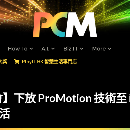
How To
A.I.
Biz.IT
More
專大獎
PlayIT.HK 智慧生活專門店
下放 ProMotion 技術至 iP
靈活