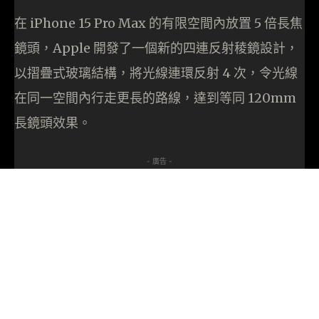
在 iPhone 15 Pro Max 的有限空間內放置 5 倍長焦
鏡頭，Apple 開發了一個新的四連反射稜鏡設計，
以摺疊式玻璃結構，將光線連環反射 4 次，令光線
在同一空間內行走更長的路線，達到等同 120mm
長鏡頭效果。
- 廣告 -