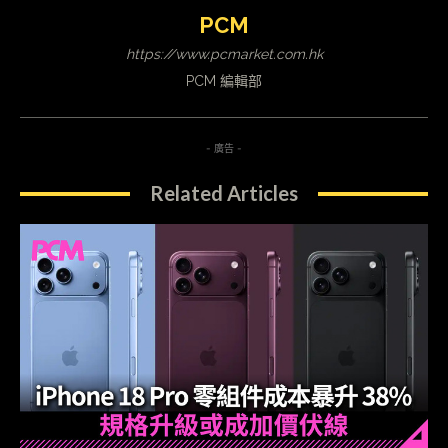
PCM
https://www.pcmarket.com.hk
PCM 編輯部
- 廣告 -
Related Articles