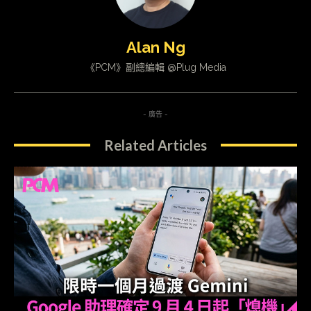
Alan Ng
《PCM》副總編輯 @Plug Media
- 廣告 -
Related Articles