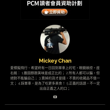
Mickey Chan
愛模擬飛行、希望終有一日回到單車上的宅，眼鏡娘控。座
右銘： 1.膽固醇跟美味是成正比的； 2.所有人都可以騙，但
絕對不能騙自己； 3.賣掉的貨才是錢，不賣的收藏品不值一
文； 4.踩單車，是為了吃更多美食！ 5.正義的話語，不一定
出自正義之人的口；