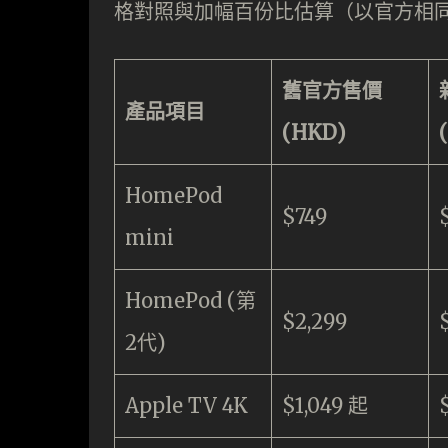
格對照與加幅百份比估算（以官方相
舊官方售價
產品項目
(HKD)
HomePod
$749
mini
HomePod (第
$2,299
2代)
Apple TV 4K
$1,049 起