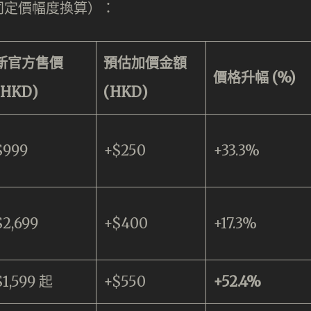
同定價幅度換算）：
新官方售價
預估加價金額
價格升幅 (%)
(HKD)
(HKD)
$999
+$250
+33.3%
$2,699
+$400
+17.3%
$1,599 起
+$550
+52.4%