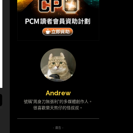
Andrew
號稱"周身刀無張利"的多媒體創作人。
很喜歡樂天熊仔的怪叔叔。
- 廣告 -