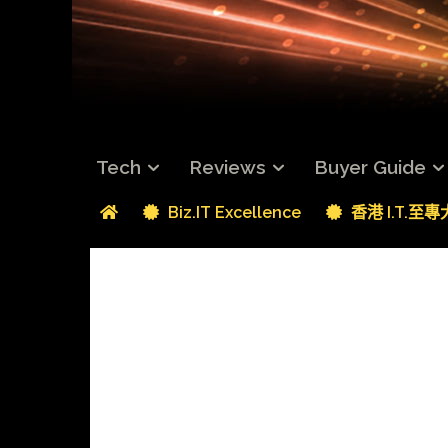
Tech
Reviews
Buyer Guide
Biz.IT Excellence
香港 I.T.至