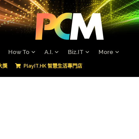
How To
A.I.
Biz.IT
More
專大獎
PlayIT.HK 智慧生活專門店