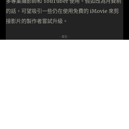
多專業攝影師和 YouTuber 使用。假如改為月費制
的話，可望吸引一些仍在使用免費的 iMovie 來剪
接影片的製作者嘗試升級。
- 廣告 -