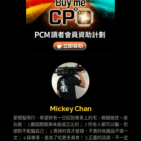
Mickey Chan
愛模擬飛行、希望終有一日回到單車上的宅，眼鏡娘控。座
右銘： 1.膽固醇跟美味是成正比的； 2.所有人都可以騙，但
絕對不能騙自己； 3.賣掉的貨才是錢，不賣的收藏品不值一
文； 4.踩單車，是為了吃更多美食！ 5.正義的話語，不一定