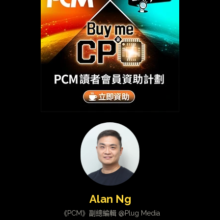
Alan Ng
《PCM》副總編輯 @Plug Media