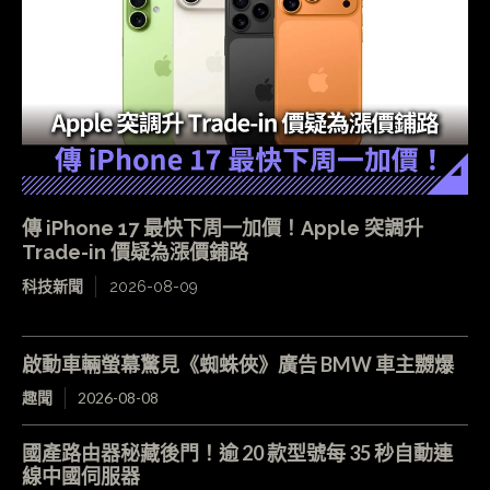
傳 iPhone 17 最快下周一加價！Apple 突調升
Trade-in 價疑為漲價鋪路
科技新聞
2026-08-09
啟動車輛螢幕驚見《蜘蛛俠》廣告 BMW 車主嬲爆
趣聞
2026-08-08
國產路由器秘藏後門！逾 20 款型號每 35 秒自動連
線中國伺服器