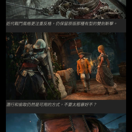
近代戰鬥風格更注重反格，仍保留原版那種有型的雙劍斬擊。
潛行和偷取仍然是可用的方式，不要太粗暴好不？