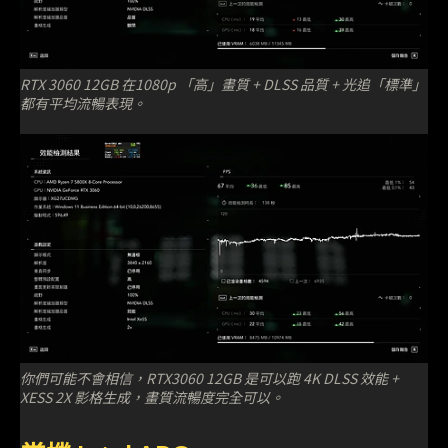
RTX 3060 12GB 在1080p 「高」畫質 + DLSS 品質 + 光追「標準」
都有平均流暢表現。
你們可能不會相信，RTX3060 12GB 是可以跑 4K DLSS 效能 +
XESS 2X 影格生成，畫質流暢度完全可以。