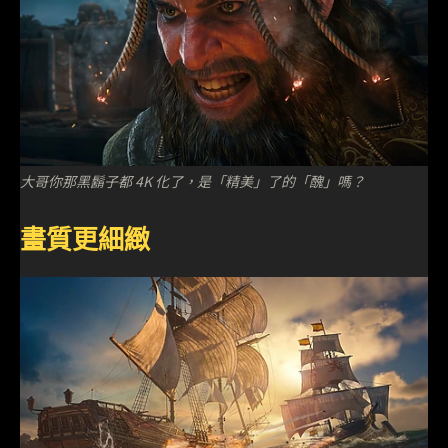
大哥你那黑鬍子都 4K 化了，是「精美」了的「醜」嗎？
畫質更細緻