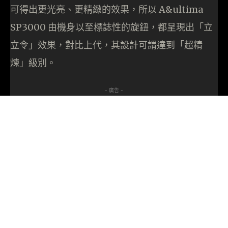
可得出更光亮、更精緻的效果，所以 A&ultima
SP3000 由機身以至標誌性的旋鈕，都呈現出「立
立令」效果，對比上代，其設計可謂達到「超精
煉」級別。
- 廣告 -