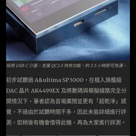
採用 USB-C 介面，支援 QC3.0 快充功能，約 3.5 小時即可充滿。
初步試聽過 A&ultima SP3000，在植入旗艦級
DAC 晶片 AK4499EX 及將數碼與模擬線路完全分
開情況下，筆者認為音場廣闊並更有「超乾淨」感
覺，不過由於試聽時間不多，因此未能詳細進行評
測，如稍後有機會借得此機，再為大家進行詳測。