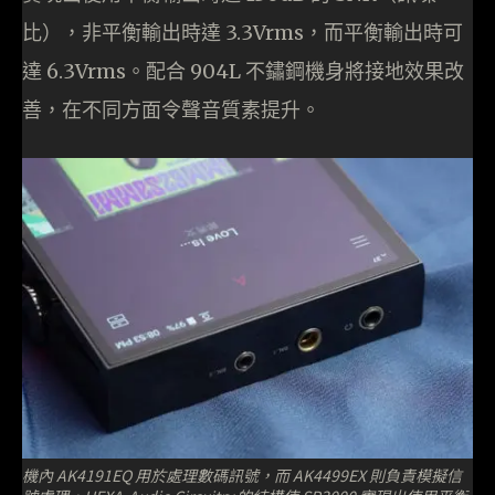
比），非平衡輸出時達 3.3Vrms，而平衡輸出時可
達 6.3Vrms。配合 904L 不鏽鋼機身將接地效果改
善，在不同方面令聲音質素提升。
機內 AK4191EQ 用於處理數碼訊號，而 AK4499EX 則負責模擬信